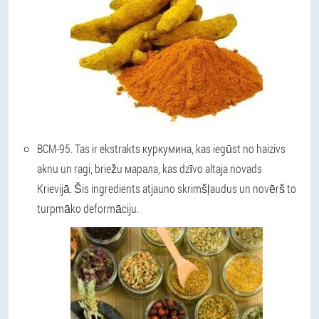
ВСМ-95
. Tas ir ekstrakts куркумина, kas iegūst no haizivs
aknu un ragi, briežu марала, kas dzīvo altaja novads
Krievijā. Šis ingredients atjauno skrimšļaudus un novērš to
turpmāko deformāciju.