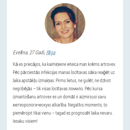
Evelīna
, 27 Gadi,
Rīga
Kā es priecājos, ka kaimiņiene ieteica man krēms artrovex.
Pēc pārciestās infekcijas manas locītavas sāka reaģēt uz
laika apstākļu izmaiņas. Pirms lietus, ne gulēt, ne dzīvot
negribējās – tik visas locītavas ломило. Pēc kursa
izmantošanu artrovex es un domāt ir aizmirsusi savu
метеорологическую atkarība. Negatīvs moments, to
piemērojot tikai vienu – tagad es prognozēt laika nevaru.
Iesaku visiem!