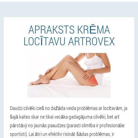
APRAKSTS KRĒMA
LOCĪTAVU ARTROVEX
Daudzi cilvēki cieš no dažāda veida problēmas ar locītavām, ja
šajā kaites skar ne tikai vecāka gadagājuma cilvēki, bet arī
pārstāvji no jaunās paaudzes (parasti slimība ir profesionālie
sportisti). Lai ātri un efektīvi risināt šādas problēmas, ir