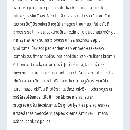
pārmērīga darba sporta zālē, kāds – pēc pārciesta
infekcijas slimības. Nereti nākas saskarties arī ar artrītu,
kas parādījās sakarā iegūt smagas traumas. Patiesībā
iemesls šeit ir visai sekundāra nozīme, jo galvenais mērķis
ir mazināt iekaisuma process un samazinās sāpju
sindroms. Saviem pacientiem es vienmēr назначаю
komplekss fizioterapijas, bet papildus ieteiktu lietot krēmu
Artrovex. Ja pakāpe artrīts ir ļoti ielaista, tad dažreiz
pievienoju kursu injekciju, bet parasti Artrovex ļoti efektīvi
cīnās ar artrītu un pat pēc tam, kad ir pagājuši vairāki
kursi maz efektīvu ārstēšanu. Bieži cilvēki nodarbojas ar
pašārstēšanos, tādēļ nonāk pie manis jau ar
progresējošu iekaisumu. Es gribu ķerties pie agresīvas
ārstēšanas metodēm, tāpēc krēms Artrovex – mans
pašas labākais palīgs.