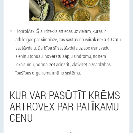
HonroMax
. Šis līdzeklis attiecas uz vielām, kuras ir
atbildīgas par simbioze, kas sastāv no vairāk nekā 40 zāļu
sastāvdaļu. Darbība šī sastāvdaļa uzlabo asinsvadu
sieniņu tonusu, novērstu sāpju sindromu, noņem
iekaisumu, normalizēt asinsriti, aktivizēt aizsardzības
īpašības organisma imūno sistēmu.
KUR VAR PASŪTĪT KRĒMS
ARTROVEX PAR PATĪKAMU
CENU