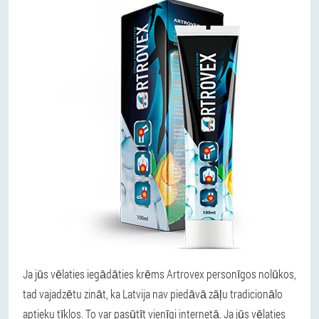
Ja jūs vēlaties iegādāties krēms Artrovex personīgos nolūkos,
tad vajadzētu zināt, ka Latvija nav piedāvā zāļu tradicionālo
aptieku tīklos. To var pasūtīt vienīgi internetā. Ja jūs vēlaties