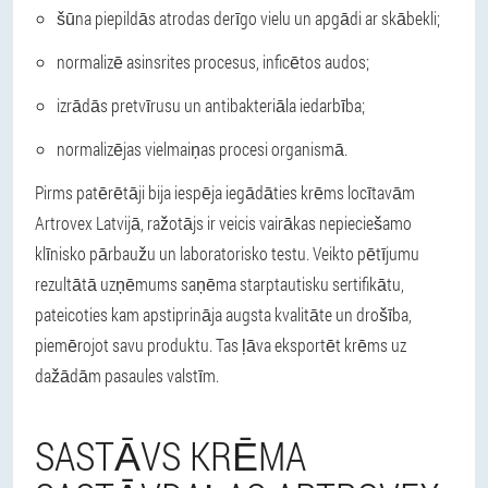
šūna piepildās atrodas derīgo vielu un apgādi ar skābekli;
normalizē asinsrites procesus, inficētos audos;
izrādās pretvīrusu un antibakteriāla iedarbība;
normalizējas vielmaiņas procesi organismā.
Pirms patērētāji bija iespēja iegādāties krēms locītavām
Artrovex Latvijā, ražotājs ir veicis vairākas nepieciešamo
klīnisko pārbaužu un laboratorisko testu. Veikto pētījumu
rezultātā uzņēmums saņēma starptautisku sertifikātu,
pateicoties kam apstiprināja augsta kvalitāte un drošība,
piemērojot savu produktu. Tas ļāva eksportēt krēms uz
dažādām pasaules valstīm.
SASTĀVS KRĒMA