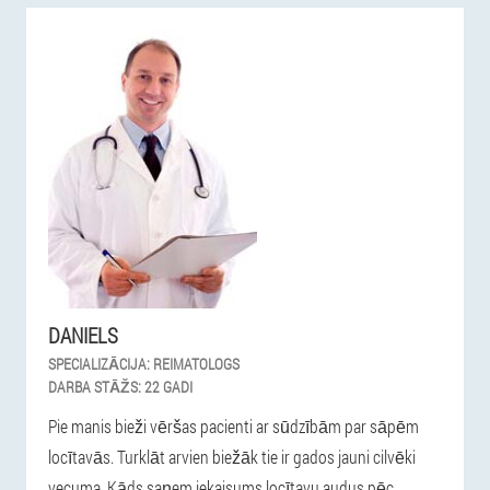
DANIELS
SPECIALIZĀCIJA:
REIMATOLOGS
DARBA STĀŽS:
22 GADI
Pie manis bieži vēršas pacienti ar sūdzībām par sāpēm
locītavās. Turklāt arvien biežāk tie ir gados jauni cilvēki
vecuma. Kāds saņem iekaisums locītavu audus pēc