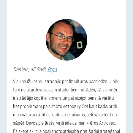
Daniels
, 45 Gadi,
Rīga
Visu mūžu esmu strādājis par fizkultūras pasniedzēju, pie
tam ne tikai deva saviem studentiem norādes, kā vienmēr
ir strādājis kopā ar viņiem, un pat aizejot pensijā varētu
bez problēmām palaist стометровку. Bet kaut kādā brīdī
man sāka parādīties locītavu iekaisums, ceļi sāka tūkt un
sāpēt. Devos pie ārsta, viņš ieteica man krēms Artrovex.
Es skeptiski bija noskaņots attiecībā pret šādai ārstēšanai