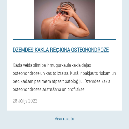
DZEMDES KAKLA REĢIONA OSTEOHONDROZE
Kāda veida slimība ir mugurkaula kakla daļas
osteohondroze un kas to izraisa. Kurš ir pakļauts riskam un
pēc kādām pazīmēm atpazīt patoloģiju. Dzemdes kakla
osteohondrozes ārstēšana un profilakse.
28 Jūlijs 2022
Visu rakstu