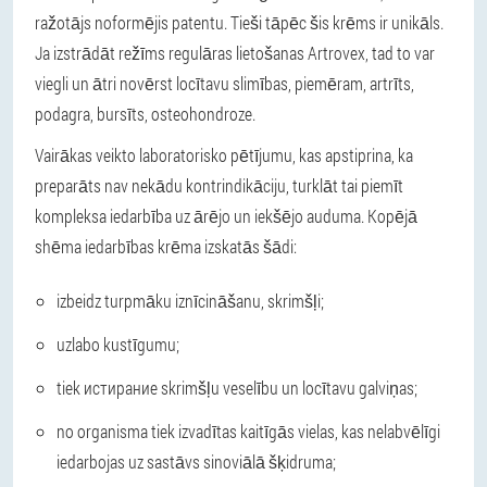
ražotājs noformējis patentu. Tieši tāpēc šis krēms ir unikāls.
Ja izstrādāt režīms regulāras lietošanas Artrovex, tad to var
viegli un ātri novērst locītavu slimības, piemēram, artrīts,
podagra, bursīts, osteohondroze.
Vairākas veikto laboratorisko pētījumu, kas apstiprina, ka
preparāts nav nekādu kontrindikāciju, turklāt tai piemīt
kompleksa iedarbība uz ārējo un iekšējo auduma. Kopējā
shēma iedarbības krēma izskatās šādi:
izbeidz turpmāku iznīcināšanu, skrimšļi;
uzlabo kustīgumu;
tiek истирание skrimšļu veselību un locītavu galviņas;
no organisma tiek izvadītas kaitīgās vielas, kas nelabvēlīgi
iedarbojas uz sastāvs sinoviālā šķidruma;