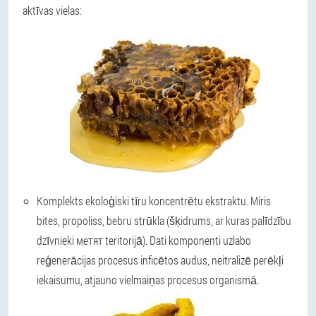
aktīvas vielas:
Komplekts ekoloģiski tīru koncentrētu ekstraktu
. Miris
bites, propoliss, bebru strūkla (šķidrums, ar kuras palīdzību
dzīvnieki метят teritorijā). Dati komponenti uzlabo
reģenerācijas procesus inficētos audus, neitralizē perēkļi
iekaisumu, atjauno vielmaiņas procesus organismā.