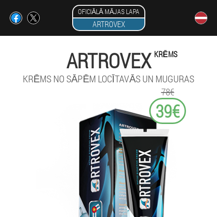
OFICIĀLĀ MĀJAS LAPA
ARTROVEX
ARTROVEX
KRĒMS
KRĒMS NO SĀPĒM LOCĪTAVĀS UN MUGURAS
78€
39€