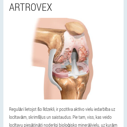
ARTROVEX
Regulāri lietojot šo līdzekli, ir pozitīva aktīvo vielu iedarbība uz
locītavām, skrimšļus un saistaudus. Pie tam, viss, kas veido
locītavu piesātināti noderīgi bioloģisko minerālvielu, uz kurām