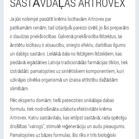
SASTĀVDAĻAS ARTROVEX
Ja jūs nolemjat pasūtīt krēms locītavām Artrovex par
patīkamām cenām, tad izdarījuši pareizo izvēli, jo šis preparāts
ir daudzas priekšrocības. Galvenā priekšrocība līdzekļus, lai
ārstētu locītavu ir atsaucību, sniegto efektu, darbības ilgums
un dabīgs sastāvs. Lielākā daļa no līdzīgiem līdzekļiem, kas
piedāvā iegādāties Latvija tradicionālās farmācijas tīklos, tiek
izstrādāti, pamatojoties uz sintētiskiem komponentiem, kuri
uzkrājas cilvēka organismā un izraisa attīstību dažādām
slimībām.
Pēc ekspertu domām, tieši pateicoties unikālajai dabas
formulu, tiek nodrošināta uzlabota efektivitāte krēma
Artrovex. Katru sastāvdaļu, kas ietilpst sastāvā, rada spēcīgu
drošības "vairogs", stimulē reģenerāciju un audu pieaugums.
Pamatojoties uz bāzes formulas, šis rīks ir trīs bioloģiski