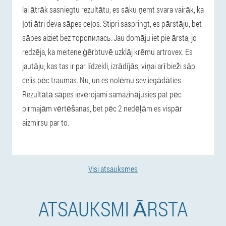
lai ātrāk sasniegtu rezultātu, es sāku ņemt svara vairāk, ka
ļoti ātri deva sāpes ceļos. Stipri saspringt, es pārstāju, bet
sāpes aiziet bez торопилась. Jau domāju iet pie ārsta, jo
redzēja, ka meitene ģērbtuvē uzklāj krēmu artrovex. Es
jautāju, kas tas ir par līdzekli, izrādījās, viņai arī bieži sāp
celis pēc traumas. Nu, un es nolēmu sev iegādāties.
Rezultātā sāpes ievērojami samazinājusies pat pēc
pirmajām vērtēšanas, bet pēc 2 nedēļām es vispār
aizmirsu par to.
Visi atsauksmes
ATSAUKSMI ĀRSTA