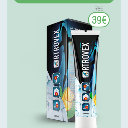
78€
39€