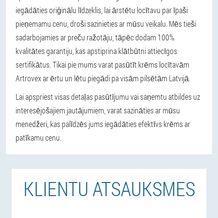
iegādāties oriģinālu līdzeklis, lai ārstētu locītavu par īpaši
pieņemamu cenu, droši sazinieties ar mūsu veikalu. Mēs tieši
sadarbojamies ar preču ražotāju, tāpēc dodam 100%
kvalitātes garantiju, kas apstiprina klātbūtni attiecīgos
sertifikātus. Tikai pie mums varat pasūtīt krēms locītavām
Artrovex ar ērtu un lētu piegādi pa visām pilsētām Latvijā.
Lai apspriest visas detaļas pasūtījumu vai saņemtu atbildes uz
interesējošajiem jautājumiem, varat sazināties ar mūsu
menedžeri, kas palīdzēs jums iegādāties efektīvs krēms ar
patīkamu cenu.
KLIENTU ATSAUKSMES