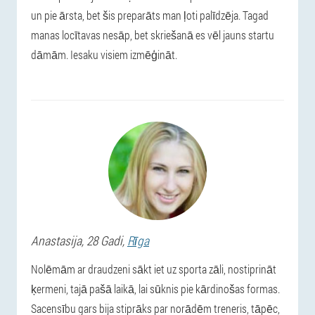
un pie ārsta, bet šis preparāts man ļoti palīdzēja. Tagad
manas locītavas nesāp, bet skriešanā es vēl jauns startu
dāmām. Iesaku visiem izmēģināt.
Anastasija
, 28 Gadi,
Rīga
Nolēmām ar draudzeni sākt iet uz sporta zāli, nostiprināt
ķermeni, tajā pašā laikā, lai sūknis pie kārdinošas formas.
Sacensību gars bija stiprāks par norādēm treneris, tāpēc,