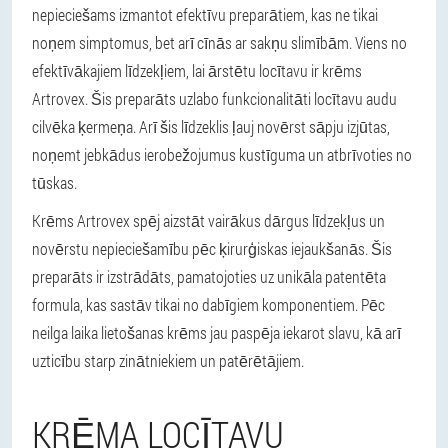
nepieciešams izmantot efektīvu preparātiem, kas ne tikai
noņem simptomus, bet arī cīnās ar sakņu slimībām. Viens no
efektīvākajiem līdzekļiem, lai ārstētu locītavu ir krēms
Artrovex. Šis preparāts uzlabo funkcionalitāti locītavu audu
cilvēka ķermeņa. Arī šis līdzeklis ļauj novērst sāpju izjūtas,
noņemt jebkādus ierobežojumus kustīguma un atbrīvoties no
tūskas.
Krēms Artrovex spēj aizstāt vairākus dārgus līdzekļus un
novērstu nepieciešamību pēc ķirurģiskas iejaukšanās. Šis
preparāts ir izstrādāts, pamatojoties uz unikāla patentēta
formula, kas sastāv tikai no dabīgiem komponentiem. Pēc
neilga laika lietošanas krēms jau paspēja iekarot slavu, kā arī
uzticību starp zinātniekiem un patērētājiem.
KRĒMA LOCĪTAVU