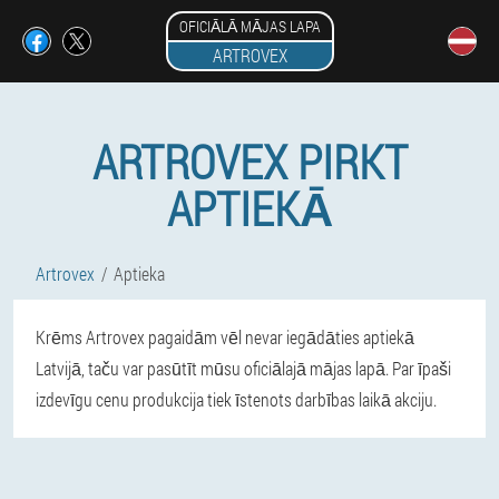
OFICIĀLĀ MĀJAS LAPA
ARTROVEX
ARTROVEX PIRKT
APTIEKĀ
Artrovex
Aptieka
Krēms Artrovex pagaidām vēl nevar iegādāties aptiekā
Latvijā, taču var pasūtīt mūsu oficiālajā mājas lapā. Par īpaši
izdevīgu cenu produkcija tiek īstenots darbības laikā akciju.