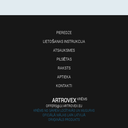
PIEREDZE
LIETOŠANAS INSTRUKCIJA
ATSAUKSMES
PILSĒTAS
RAKSTS
APTIEKA
KONTAKTI
ARTROVEX
KRĒMS
OFFERS@LV.ARTROVEX.EU
KRĒMS NO SĀPĒM LOCĪTAVĀS UN MUGURAS
OFICIĀLĀ MĀJAS LAPA LATVIJĀ
ORIĢINĀLS PRODUKTS